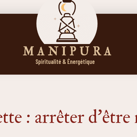
M A N I P U R A
Spiritualité & Énergétique
te : arrêter d’être