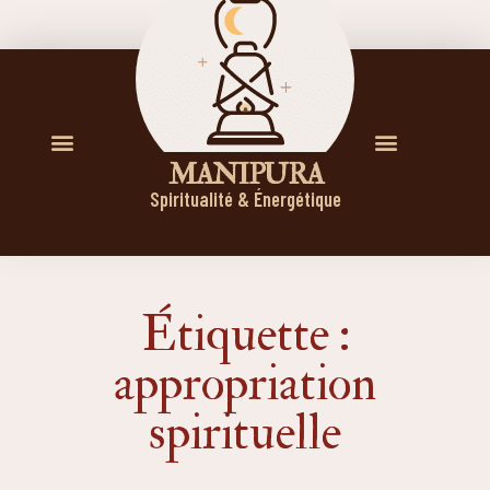
M A N I P U R A
Spiritualité & Énergétique
Étiquette :
appropriation
spirituelle