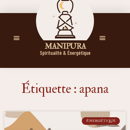
M A N I P U R A
Spiritualité & Énergétique
Étiquette : apana
ÉNERGÉTIQUE