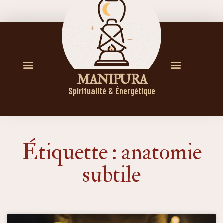
M A N I P U R A
Spiritualité & Énergétique
Étiquette : anatomie
subtile