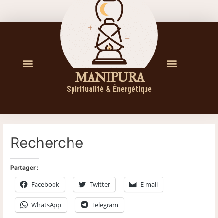
M A N I P U R A
Spiritualité & Énergétique
Recherche
Partager :
Facebook
Twitter
E-mail
WhatsApp
Telegram